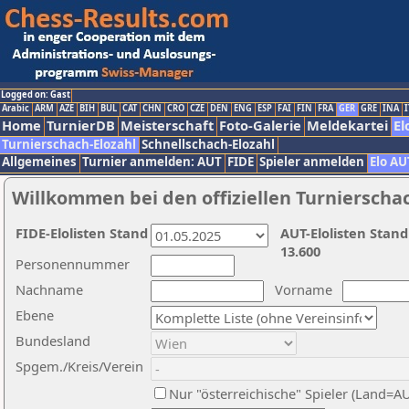
Logged on: Gast
Arabic
ARM
AZE
BIH
BUL
CAT
CHN
CRO
CZE
DEN
ENG
ESP
FAI
FIN
FRA
GER
GRE
INA
I
Home
TurnierDB
Meisterschaft
Foto-Galerie
Meldekartei
El
Turnierschach-Elozahl
Schnellschach-Elozahl
Allgemeines
Turnier anmelden: AUT
FIDE
Spieler anmelden
Elo AU
Willkommen bei den offiziellen Turnierscha
FIDE-Elolisten Stand
AUT-Elolisten Stand
13.600
Personennummer
Nachname
Vorname
Ebene
Bundesland
Spgem./Kreis/Verein
Nur "österreichische" Spieler (Land=A