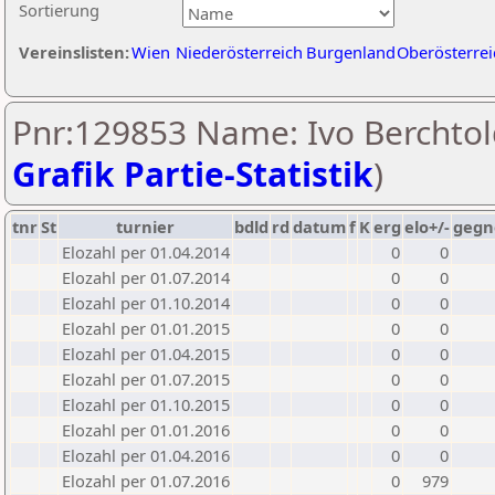
Sortierung
Vereinslisten:
Wien
Niederösterreich
Burgenland
Oberösterrei
Pnr:129853 Name: Ivo Berchtol
Grafik Partie-Statistik
)
tnr
St
turnier
bdld
rd
datum
f
K
erg
elo+/-
gegn
Elozahl per 01.04.2014
0
0
Elozahl per 01.07.2014
0
0
Elozahl per 01.10.2014
0
0
Elozahl per 01.01.2015
0
0
Elozahl per 01.04.2015
0
0
Elozahl per 01.07.2015
0
0
Elozahl per 01.10.2015
0
0
Elozahl per 01.01.2016
0
0
Elozahl per 01.04.2016
0
0
Elozahl per 01.07.2016
0
979