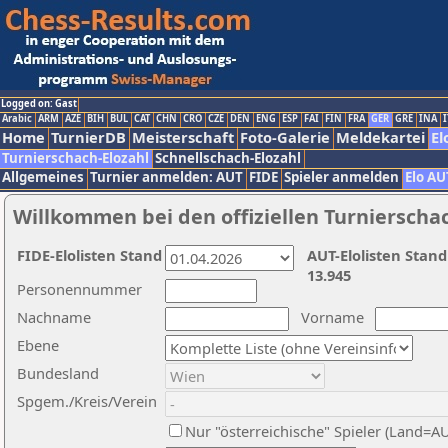
Logged on: Gast
Arabic
ARM
AZE
BIH
BUL
CAT
CHN
CRO
CZE
DEN
ENG
ESP
FAI
FIN
FRA
GER
GRE
INA
I
Home
TurnierDB
Meisterschaft
Foto-Galerie
Meldekartei
El
Turnierschach-Elozahl
Schnellschach-Elozahl
Allgemeines
Turnier anmelden: AUT
FIDE
Spieler anmelden
Elo AU
Willkommen bei den offiziellen Turnierscha
FIDE-Elolisten Stand
AUT-Elolisten Stand
13.945
Personennummer
Nachname
Vorname
Ebene
Bundesland
Spgem./Kreis/Verein
Nur "österreichische" Spieler (Land=A