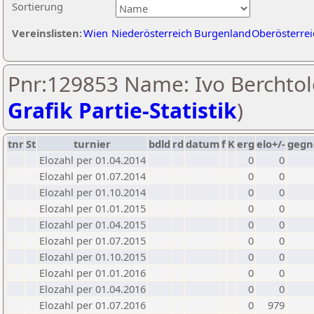
Sortierung
Vereinslisten:
Wien
Niederösterreich
Burgenland
Oberösterrei
Pnr:129853 Name: Ivo Berchtol
Grafik Partie-Statistik
)
tnr
St
turnier
bdld
rd
datum
f
K
erg
elo+/-
gegn
Elozahl per 01.04.2014
0
0
Elozahl per 01.07.2014
0
0
Elozahl per 01.10.2014
0
0
Elozahl per 01.01.2015
0
0
Elozahl per 01.04.2015
0
0
Elozahl per 01.07.2015
0
0
Elozahl per 01.10.2015
0
0
Elozahl per 01.01.2016
0
0
Elozahl per 01.04.2016
0
0
Elozahl per 01.07.2016
0
979