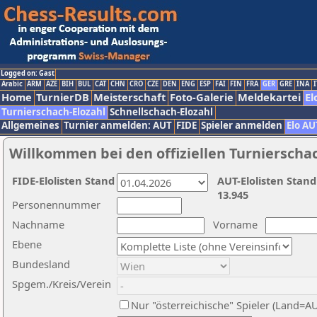
Logged on: Gast
Arabic
ARM
AZE
BIH
BUL
CAT
CHN
CRO
CZE
DEN
ENG
ESP
FAI
FIN
FRA
GER
GRE
INA
I
Home
TurnierDB
Meisterschaft
Foto-Galerie
Meldekartei
El
Turnierschach-Elozahl
Schnellschach-Elozahl
Allgemeines
Turnier anmelden: AUT
FIDE
Spieler anmelden
Elo AU
Willkommen bei den offiziellen Turnierscha
FIDE-Elolisten Stand
AUT-Elolisten Stand
13.945
Personennummer
Nachname
Vorname
Ebene
Bundesland
Spgem./Kreis/Verein
Nur "österreichische" Spieler (Land=A