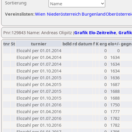
Sortierung
Vereinslisten:
Wien
Niederösterreich
Burgenland
Oberösterrei
Pnr:129843 Name: Andreas Olipitz (
Grafik Elo-Zeitreihe
,
Grafik
tnr
St
turnier
bdld
rd
datum
f
K
erg
elo+/-
gegn
Elozahl per 01.01.2014
0
0
Elozahl per 01.04.2014
0
1634
Elozahl per 01.07.2014
0
1634
Elozahl per 01.10.2014
0
1634
Elozahl per 01.01.2015
0
1636
Elozahl per 01.04.2015
0
1687
Elozahl per 01.07.2015
0
1688
Elozahl per 01.10.2015
0
1688
Elozahl per 01.01.2016
0
1750
Elozahl per 01.04.2016
0
1777
Elozahl per 01.07.2016
0
1782
Elozahl per 01.10.2016
0
1782
Elozahl per 01.01.2017
0
1795