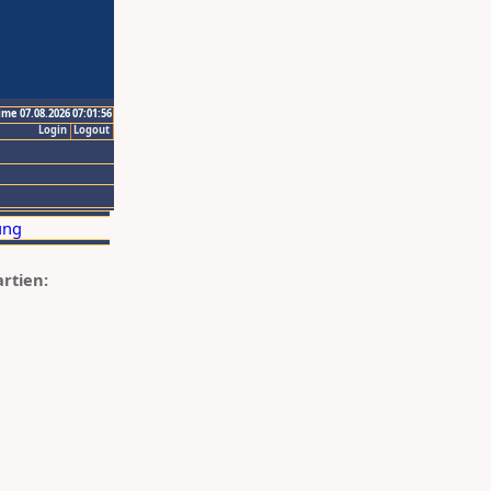
ime 07.08.2026 07:01:56
Login
Logout
artien: