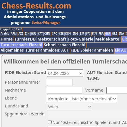
Logged on: Gast
Arabic
ARM
AZE
BIH
BUL
CAT
CHN
CRO
CZE
DEN
ENG
ESP
FAI
FIN
FRA
GER
GRE
INA
I
Home
TurnierDB
Meisterschaft
Foto-Galerie
Meldekartei
El
Turnierschach-Elozahl
Schnellschach-Elozahl
Allgemeines
Turnier anmelden: AUT
FIDE
Spieler anmelden
Elo AU
Willkommen bei den offiziellen Turnierscha
FIDE-Elolisten Stand
AUT-Elolisten Stand
13.945
Personennummer
Nachname
Vorname
Ebene
Bundesland
Spgem./Kreis/Verein
Nur "österreichische" Spieler (Land=A