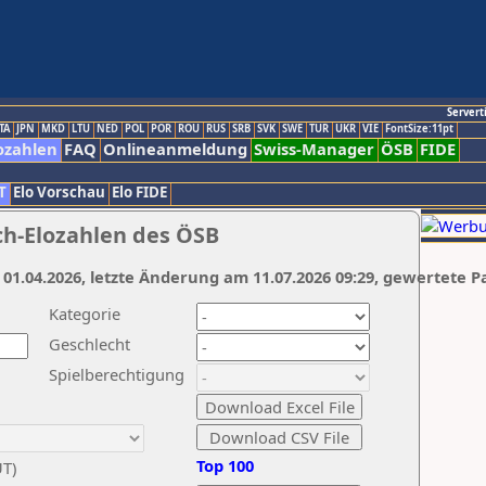
Servert
TA
JPN
MKD
LTU
NED
POL
POR
ROU
RUS
SRB
SVK
SWE
TUR
UKR
VIE
FontSize:11pt
ozahlen
FAQ
Onlineanmeldung
Swiss-Manager
ÖSB
FIDE
T
Elo Vorschau
Elo FIDE
ch-Elozahlen des ÖSB
 01.04.2026, letzte Änderung am 11.07.2026 09:29, gewertete P
Kategorie
Geschlecht
Spielberechtigung
Top 100
UT)