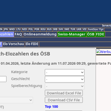
Servert
TA
JPN
MKD
LTU
NED
POL
POR
ROU
RUS
SRB
SVK
SWE
TUR
UKR
VIE
FontSize:11pt
ozahlen
FAQ
Onlineanmeldung
Swiss-Manager
ÖSB
FIDE
T
Elo Vorschau
Elo FIDE
ch-Elozahlen des ÖSB
 01.04.2026, letzte Änderung am 11.07.2026 09:29, gewertete P
Kategorie
Geschlecht
Spielberechtigung
Top 100
UT)