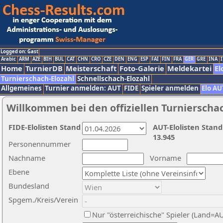
Logged on: Gast
Arabic
ARM
AZE
BIH
BUL
CAT
CHN
CRO
CZE
DEN
ENG
ESP
FAI
FIN
FRA
GER
GRE
INA
I
Home
TurnierDB
Meisterschaft
Foto-Galerie
Meldekartei
El
Turnierschach-Elozahl
Schnellschach-Elozahl
Allgemeines
Turnier anmelden: AUT
FIDE
Spieler anmelden
Elo AU
Willkommen bei den offiziellen Turnierscha
FIDE-Elolisten Stand
AUT-Elolisten Stand
13.945
Personennummer
Nachname
Vorname
Ebene
Bundesland
Spgem./Kreis/Verein
Nur "österreichische" Spieler (Land=A