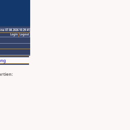
ime 07.08.2026 10:29:41
Login
Logout
artien: