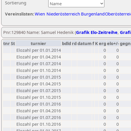
Sortierung
Vereinslisten:
Wien
Niederösterreich
Burgenland
Oberösterrei
Pnr:129840 Name: Samuel Hedenik (
Grafik Elo-Zeitreihe
,
Grafi
tnr
St
turnier
bdld
rd
datum
f
K
erg
elo+/-
gegn
Elozahl per 01.01.2014
0
0
Elozahl per 01.04.2014
0
0
Elozahl per 01.07.2014
0
0
Elozahl per 01.10.2014
0
0
Elozahl per 01.01.2015
0
0
Elozahl per 01.04.2015
0
0
Elozahl per 01.07.2015
0
0
Elozahl per 01.10.2015
0
0
Elozahl per 01.01.2016
0
0
Elozahl per 01.04.2016
0
0
Elozahl per 01.07.2016
0
0
Elozahl per 01.10.2016
0
0
Elozahl per 01.01.2017
0
0