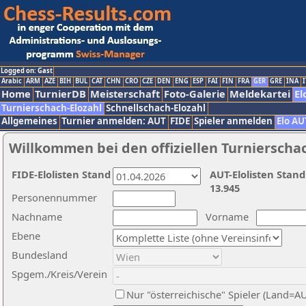
Logged on: Gast
Arabic
ARM
AZE
BIH
BUL
CAT
CHN
CRO
CZE
DEN
ENG
ESP
FAI
FIN
FRA
GER
GRE
INA
I
Home
TurnierDB
Meisterschaft
Foto-Galerie
Meldekartei
El
Turnierschach-Elozahl
Schnellschach-Elozahl
Allgemeines
Turnier anmelden: AUT
FIDE
Spieler anmelden
Elo AU
Willkommen bei den offiziellen Turnierscha
FIDE-Elolisten Stand
AUT-Elolisten Stand
13.945
Personennummer
Nachname
Vorname
Ebene
Bundesland
Spgem./Kreis/Verein
Nur "österreichische" Spieler (Land=A