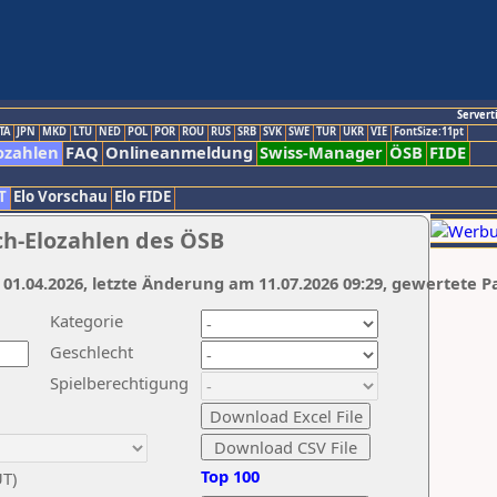
Servert
TA
JPN
MKD
LTU
NED
POL
POR
ROU
RUS
SRB
SVK
SWE
TUR
UKR
VIE
FontSize:11pt
ozahlen
FAQ
Onlineanmeldung
Swiss-Manager
ÖSB
FIDE
T
Elo Vorschau
Elo FIDE
ch-Elozahlen des ÖSB
 01.04.2026, letzte Änderung am 11.07.2026 09:29, gewertete P
Kategorie
Geschlecht
Spielberechtigung
Top 100
UT)