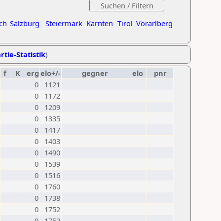
ch
Salzburg
Steiermark
Kärnten
Tirol
Vorarlberg
rtie-Statistik
)
f
K
erg
elo+/-
gegner
elo
pnr
0
1121
0
1172
0
1209
0
1335
0
1417
0
1403
0
1490
0
1539
0
1516
0
1760
0
1738
0
1752
0
1752