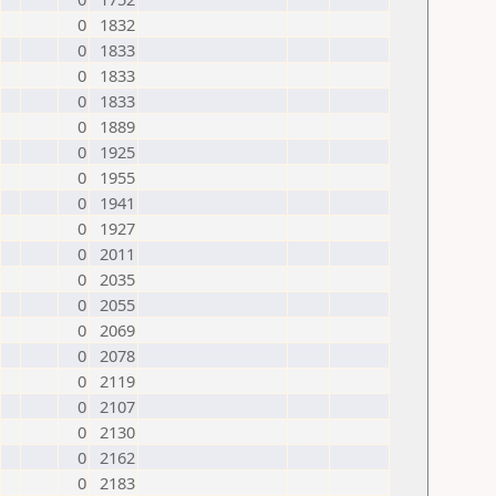
0
1832
0
1833
0
1833
0
1833
0
1889
0
1925
0
1955
0
1941
0
1927
0
2011
0
2035
0
2055
0
2069
0
2078
0
2119
0
2107
0
2130
0
2162
0
2183