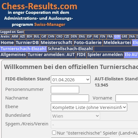
Logged on: Gast
Arabic
ARM
AZE
BIH
BUL
CAT
CHN
CRO
CZE
DEN
ENG
ESP
FAI
FIN
FRA
GER
GRE
INA
I
Home
TurnierDB
Meisterschaft
Foto-Galerie
Meldekartei
El
Turnierschach-Elozahl
Schnellschach-Elozahl
Allgemeines
Turnier anmelden: AUT
FIDE
Spieler anmelden
Elo AU
Willkommen bei den offiziellen Turnierscha
FIDE-Elolisten Stand
AUT-Elolisten Stand
13.945
Personennummer
Nachname
Vorname
Ebene
Bundesland
Spgem./Kreis/Verein
Nur "österreichische" Spieler (Land=A