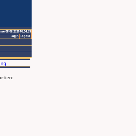
ime 08.08.2026 03:54:28
Login
Logout
artien: