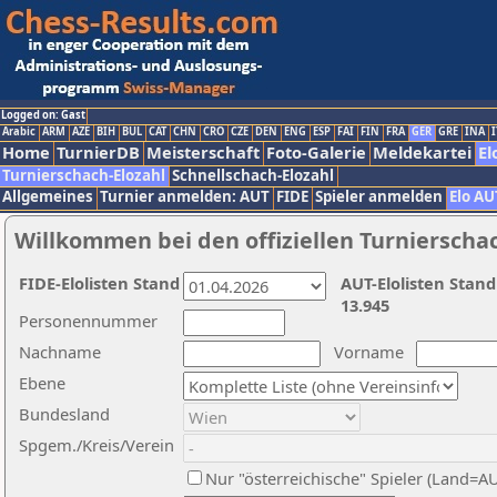
Logged on: Gast
Arabic
ARM
AZE
BIH
BUL
CAT
CHN
CRO
CZE
DEN
ENG
ESP
FAI
FIN
FRA
GER
GRE
INA
I
Home
TurnierDB
Meisterschaft
Foto-Galerie
Meldekartei
El
Turnierschach-Elozahl
Schnellschach-Elozahl
Allgemeines
Turnier anmelden: AUT
FIDE
Spieler anmelden
Elo AU
Willkommen bei den offiziellen Turnierscha
FIDE-Elolisten Stand
AUT-Elolisten Stand
13.945
Personennummer
Nachname
Vorname
Ebene
Bundesland
Spgem./Kreis/Verein
Nur "österreichische" Spieler (Land=A