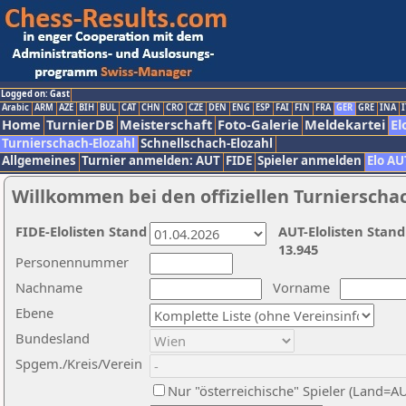
Logged on: Gast
Arabic
ARM
AZE
BIH
BUL
CAT
CHN
CRO
CZE
DEN
ENG
ESP
FAI
FIN
FRA
GER
GRE
INA
I
Home
TurnierDB
Meisterschaft
Foto-Galerie
Meldekartei
El
Turnierschach-Elozahl
Schnellschach-Elozahl
Allgemeines
Turnier anmelden: AUT
FIDE
Spieler anmelden
Elo AU
Willkommen bei den offiziellen Turnierscha
FIDE-Elolisten Stand
AUT-Elolisten Stand
13.945
Personennummer
Nachname
Vorname
Ebene
Bundesland
Spgem./Kreis/Verein
Nur "österreichische" Spieler (Land=A