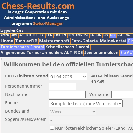
Logged on: Gast
Arabic
ARM
AZE
BIH
BUL
CAT
CHN
CRO
CZE
DEN
ENG
ESP
FAI
FIN
FRA
GER
GRE
INA
I
Home
TurnierDB
Meisterschaft
Foto-Galerie
Meldekartei
El
Turnierschach-Elozahl
Schnellschach-Elozahl
Allgemeines
Turnier anmelden: AUT
FIDE
Spieler anmelden
Elo AU
Willkommen bei den offiziellen Turnierscha
FIDE-Elolisten Stand
AUT-Elolisten Stand
13.945
Personennummer
Nachname
Vorname
Ebene
Bundesland
Spgem./Kreis/Verein
Nur "österreichische" Spieler (Land=A