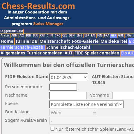
Logged on: Gast
Arabic
ARM
AZE
BIH
BUL
CAT
CHN
CRO
CZE
DEN
ENG
ESP
FAI
FIN
FRA
GER
GRE
INA
I
Home
TurnierDB
Meisterschaft
Foto-Galerie
Meldekartei
El
Turnierschach-Elozahl
Schnellschach-Elozahl
Allgemeines
Turnier anmelden: AUT
FIDE
Spieler anmelden
Elo AU
Willkommen bei den offiziellen Turnierscha
FIDE-Elolisten Stand
AUT-Elolisten Stand
13.945
Personennummer
Nachname
Vorname
Ebene
Bundesland
Spgem./Kreis/Verein
Nur "österreichische" Spieler (Land=A