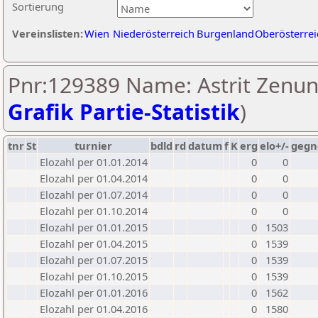
Sortierung
Vereinslisten:
Wien
Niederösterreich
Burgenland
Oberösterrei
Pnr:129389 Name: Astrit Zenuni
Grafik Partie-Statistik
)
tnr
St
turnier
bdld
rd
datum
f
K
erg
elo+/-
gegn
Elozahl per 01.01.2014
0
0
Elozahl per 01.04.2014
0
0
Elozahl per 01.07.2014
0
0
Elozahl per 01.10.2014
0
0
Elozahl per 01.01.2015
0
1503
Elozahl per 01.04.2015
0
1539
Elozahl per 01.07.2015
0
1539
Elozahl per 01.10.2015
0
1539
Elozahl per 01.01.2016
0
1562
Elozahl per 01.04.2016
0
1580