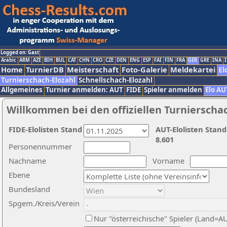
Logged on: Gast
Arabic
ARM
AZE
BIH
BUL
CAT
CHN
CRO
CZE
DEN
ENG
ESP
FAI
FIN
FRA
GER
GRE
INA
I
Home
TurnierDB
Meisterschaft
Foto-Galerie
Meldekartei
El
Turnierschach-Elozahl
Schnellschach-Elozahl
Allgemeines
Turnier anmelden: AUT
FIDE
Spieler anmelden
Elo AU
Willkommen bei den offiziellen Turnierscha
FIDE-Elolisten Stand
AUT-Elolisten Stand
8.601
Personennummer
Nachname
Vorname
Ebene
Bundesland
Spgem./Kreis/Verein
Nur "österreichische" Spieler (Land=A