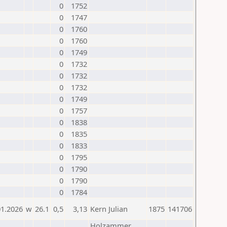
0
1752
0
1747
0
1760
0
1760
0
1749
0
1732
0
1732
0
1732
0
1749
0
1757
0
1838
0
1835
0
1833
0
1795
0
1790
0
1790
0
1784
01.2026
w
26.1
0,5
3,13
Kern Julian
1875
141706
Holzammer