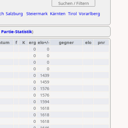
ch
Salzburg
Steiermark
Kärnten
Tirol
Vorarlberg
 Partie-Statistik
)
atum
f
K
erg
elo+/-
gegner
elo
pnr
0
0
0
0
0
0
0
0
0
1439
0
1459
0
1576
0
1576
0
1594
0
1618
0
1618
0
1618
0
1646