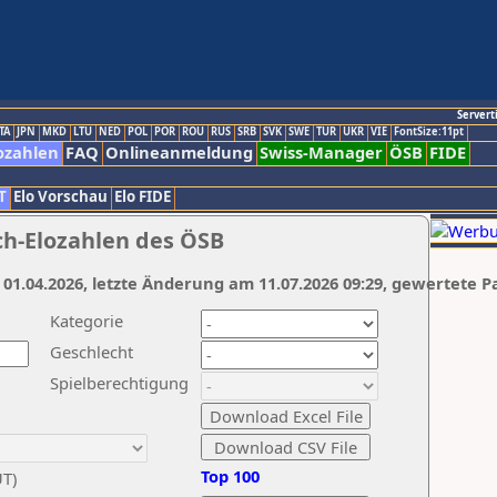
Servert
TA
JPN
MKD
LTU
NED
POL
POR
ROU
RUS
SRB
SVK
SWE
TUR
UKR
VIE
FontSize:11pt
ozahlen
FAQ
Onlineanmeldung
Swiss-Manager
ÖSB
FIDE
T
Elo Vorschau
Elo FIDE
ch-Elozahlen des ÖSB
 01.04.2026, letzte Änderung am 11.07.2026 09:29, gewertete P
Kategorie
Geschlecht
Spielberechtigung
Top 100
UT)