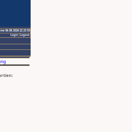
ime 06.08.2026 22:23:55
Login
Logout
artien: