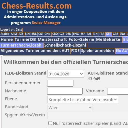
Logged on: Gast
Arabic
ARM
AZE
BIH
BUL
CAT
CHN
CRO
CZE
DEN
ENG
ESP
FAI
FIN
FRA
GER
GRE
INA
I
Home
TurnierDB
Meisterschaft
Foto-Galerie
Meldekartei
El
Turnierschach-Elozahl
Schnellschach-Elozahl
Allgemeines
Turnier anmelden: AUT
FIDE
Spieler anmelden
Elo AU
Willkommen bei den offiziellen Turnierscha
FIDE-Elolisten Stand
AUT-Elolisten Stand
13.945
Personennummer
Nachname
Vorname
Ebene
Bundesland
Spgem./Kreis/Verein
Nur "österreichische" Spieler (Land=A