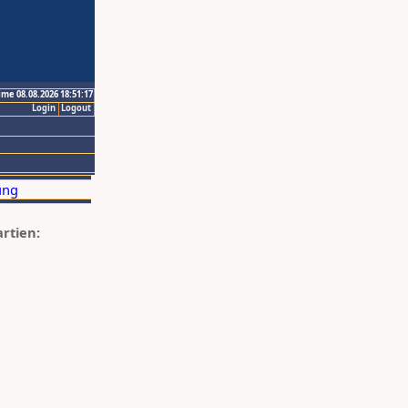
ime 08.08.2026 18:51:17
Login
Logout
artien: