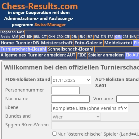
Logged on: Gast
Arabic
ARM
AZE
BIH
BUL
CAT
CHN
CRO
CZE
DEN
ENG
ESP
FAI
FIN
FRA
GER
GRE
INA
I
Home
TurnierDB
Meisterschaft
Foto-Galerie
Meldekartei
El
Turnierschach-Elozahl
Schnellschach-Elozahl
Allgemeines
Turnier anmelden: AUT
FIDE
Spieler anmelden
Elo AU
Willkommen bei den offiziellen Turnierscha
FIDE-Elolisten Stand
AUT-Elolisten Stand
8.601
Personennummer
Nachname
Vorname
Ebene
Bundesland
Spgem./Kreis/Verein
Nur "österreichische" Spieler (Land=A