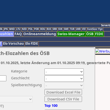
Servert
TA
JPN
MKD
LTU
NED
POL
POR
ROU
RUS
SRB
SVK
SWE
TUR
UKR
VIE
FontSize:11pt
ozahlen
FAQ
Onlineanmeldung
Swiss-Manager
ÖSB
FIDE
T
Elo Vorschau
Elo FIDE
ch-Elozahlen des ÖSB
 01.10.2025, letzte Änderung am 01.10.2025 09:19, gewertete P
Kategorie
Geschlecht
Spielberechtigung
Top 100
UT)