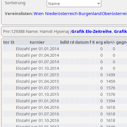
Sortierung
Vereinslisten:
Wien
Niederösterreich
Burgenland
Oberösterrei
Pnr:129388 Name: Hamdi Hysenaj (
Grafik Elo-Zeitreihe
,
Grafik
tnr
St
turnier
bdld
rd
datum
f
K
erg
elo+/-
gegn
Elozahl per 01.01.2014
0
0
Elozahl per 01.04.2014
0
0
Elozahl per 01.07.2014
0
0
Elozahl per 01.10.2014
0
0
Elozahl per 01.01.2015
0
1439
Elozahl per 01.04.2015
0
1459
Elozahl per 01.07.2015
0
1576
Elozahl per 01.10.2015
0
1576
Elozahl per 01.01.2016
0
1594
Elozahl per 01.04.2016
0
1618
Elozahl per 01.07.2016
0
1618
Elozahl per 01.10.2016
0
1618
Elozahl per 01.01.2017
0
1646