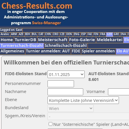
Logged on: Gast
Arabic
ARM
AZE
BIH
BUL
CAT
CHN
CRO
CZE
DEN
ENG
ESP
FAI
FIN
FRA
GER
GRE
INA
I
Home
TurnierDB
Meisterschaft
Foto-Galerie
Meldekartei
El
Turnierschach-Elozahl
Schnellschach-Elozahl
Allgemeines
Turnier anmelden: AUT
FIDE
Spieler anmelden
Elo AU
Willkommen bei den offiziellen Turnierscha
FIDE-Elolisten Stand
AUT-Elolisten Stand
8.601
Personennummer
Nachname
Vorname
Ebene
Bundesland
Spgem./Kreis/Verein
Nur "österreichische" Spieler (Land=A