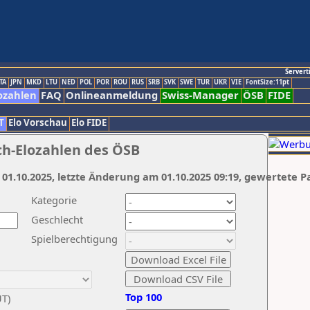
Servert
TA
JPN
MKD
LTU
NED
POL
POR
ROU
RUS
SRB
SVK
SWE
TUR
UKR
VIE
FontSize:11pt
ozahlen
FAQ
Onlineanmeldung
Swiss-Manager
ÖSB
FIDE
T
Elo Vorschau
Elo FIDE
ch-Elozahlen des ÖSB
 01.10.2025, letzte Änderung am 01.10.2025 09:19, gewertete P
Kategorie
Geschlecht
Spielberechtigung
Top 100
UT)