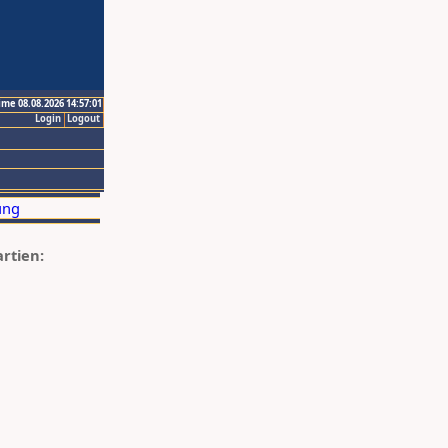
ime 08.08.2026 14:57:01
Login
Logout
artien: