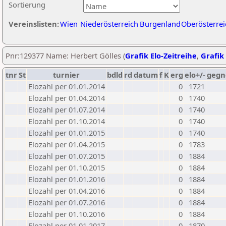
Sortierung
Vereinslisten:
Wien
Niederösterreich
Burgenland
Oberösterrei
Pnr:129377 Name: Herbert Gölles (
Grafik Elo-Zeitreihe
,
Grafik 
tnr
St
turnier
bdld
rd
datum
f
K
erg
elo+/-
gegn
Elozahl per 01.01.2014
0
1721
Elozahl per 01.04.2014
0
1740
Elozahl per 01.07.2014
0
1740
Elozahl per 01.10.2014
0
1740
Elozahl per 01.01.2015
0
1740
Elozahl per 01.04.2015
0
1783
Elozahl per 01.07.2015
0
1884
Elozahl per 01.10.2015
0
1884
Elozahl per 01.01.2016
0
1884
Elozahl per 01.04.2016
0
1884
Elozahl per 01.07.2016
0
1884
Elozahl per 01.10.2016
0
1884
Elozahl per 01.01.2017
0
1870