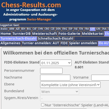
Logged on: Gast
Arabic
ARM
AZE
BIH
BUL
CAT
CHN
CRO
CZE
DEN
ENG
ESP
FAI
FIN
FRA
GER
GRE
INA
I
Home
TurnierDB
Meisterschaft
Foto-Galerie
Meldekartei
El
Turnierschach-Elozahl
Schnellschach-Elozahl
Allgemeines
Turnier anmelden: AUT
FIDE
Spieler anmelden
Elo AU
Willkommen bei den offiziellen Turnierscha
FIDE-Elolisten Stand
AUT-Elolisten Stand
8.601
Personennummer
Nachname
Vorname
Ebene
Bundesland
Spgem./Kreis/Verein
Nur "österreichische" Spieler (Land=A