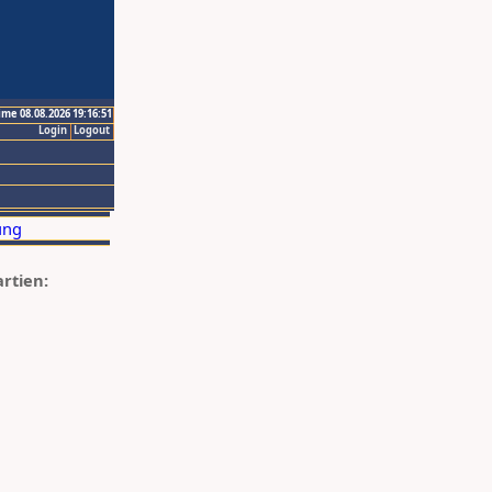
ime 08.08.2026 19:16:51
Login
Logout
artien: