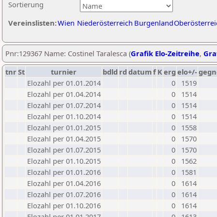
Sortierung
Vereinslisten:
Wien
Niederösterreich
Burgenland
Oberösterrei
Pnr:129367 Name: Costinel Taralesca (
Grafik Elo-Zeitreihe
,
Graf
tnr
St
turnier
bdld
rd
datum
f
K
erg
elo+/-
gegn
Elozahl per 01.01.2014
0
1519
Elozahl per 01.04.2014
0
1514
Elozahl per 01.07.2014
0
1514
Elozahl per 01.10.2014
0
1514
Elozahl per 01.01.2015
0
1558
Elozahl per 01.04.2015
0
1570
Elozahl per 01.07.2015
0
1570
Elozahl per 01.10.2015
0
1562
Elozahl per 01.01.2016
0
1581
Elozahl per 01.04.2016
0
1614
Elozahl per 01.07.2016
0
1614
Elozahl per 01.10.2016
0
1614
Elozahl per 01.01.2017
0
1613