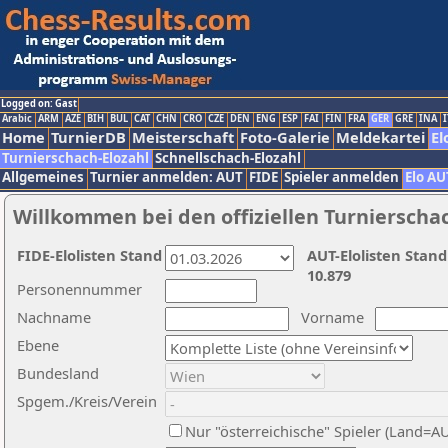
Logged on: Gast
Arabic
ARM
AZE
BIH
BUL
CAT
CHN
CRO
CZE
DEN
ENG
ESP
FAI
FIN
FRA
GER
GRE
INA
I
Home
TurnierDB
Meisterschaft
Foto-Galerie
Meldekartei
El
Turnierschach-Elozahl
Schnellschach-Elozahl
Allgemeines
Turnier anmelden: AUT
FIDE
Spieler anmelden
Elo AU
Willkommen bei den offiziellen Turnierscha
FIDE-Elolisten Stand
AUT-Elolisten Stand
10.879
Personennummer
Nachname
Vorname
Ebene
Bundesland
Spgem./Kreis/Verein
Nur "österreichische" Spieler (Land=A