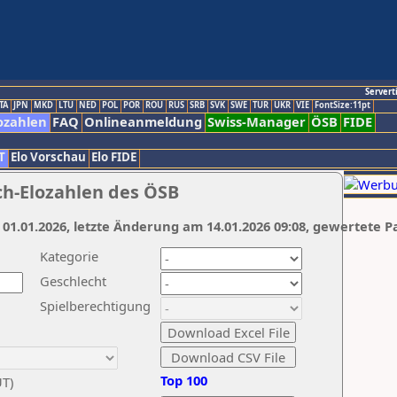
Servert
TA
JPN
MKD
LTU
NED
POL
POR
ROU
RUS
SRB
SVK
SWE
TUR
UKR
VIE
FontSize:11pt
ozahlen
FAQ
Onlineanmeldung
Swiss-Manager
ÖSB
FIDE
T
Elo Vorschau
Elo FIDE
ch-Elozahlen des ÖSB
 01.01.2026, letzte Änderung am 14.01.2026 09:08, gewertete P
Kategorie
Geschlecht
Spielberechtigung
Top 100
UT)