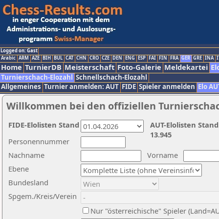
Logged on: Gast
Arabic
ARM
AZE
BIH
BUL
CAT
CHN
CRO
CZE
DEN
ENG
ESP
FAI
FIN
FRA
GER
GRE
INA
I
Home
TurnierDB
Meisterschaft
Foto-Galerie
Meldekartei
El
Turnierschach-Elozahl
Schnellschach-Elozahl
Allgemeines
Turnier anmelden: AUT
FIDE
Spieler anmelden
Elo AU
Willkommen bei den offiziellen Turnierscha
FIDE-Elolisten Stand
AUT-Elolisten Stand
13.945
Personennummer
Nachname
Vorname
Ebene
Bundesland
Spgem./Kreis/Verein
Nur "österreichische" Spieler (Land=A