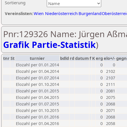
Sortierung
Vereinslisten:
Wien
Niederösterreich
Burgenland
Oberösterrei
Pnr:129326 Name: Jürgen Aßm
Grafik Partie-Statistik
)
tnr
St
turnier
bdld
rd
datum
f
K
erg
elo+/-
gegn
Elozahl per 01.01.2014
0
0
Elozahl per 01.04.2014
0
2102
Elozahl per 01.07.2014
0
2107
Elozahl per 01.10.2014
0
2111
Elozahl per 01.01.2015
0
2081
Elozahl per 01.04.2015
0
2075
Elozahl per 01.07.2015
0
2068
Elozahl per 01.10.2015
0
2071
Elozahl per 01.01.2016
0
2068
Elozahl per 01.04.2016
0
2058