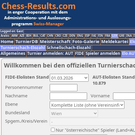
Logged on: Gast
Arabic
ARM
AZE
BIH
BUL
CAT
CHN
CRO
CZE
DEN
ENG
ESP
FAI
FIN
FRA
GER
GRE
INA
I
Home
TurnierDB
Meisterschaft
Foto-Galerie
Meldekartei
El
Turnierschach-Elozahl
Schnellschach-Elozahl
Allgemeines
Turnier anmelden: AUT
FIDE
Spieler anmelden
Elo AU
Willkommen bei den offiziellen Turnierscha
FIDE-Elolisten Stand
AUT-Elolisten Stand
10.879
Personennummer
Nachname
Vorname
Ebene
Bundesland
Spgem./Kreis/Verein
Nur "österreichische" Spieler (Land=A