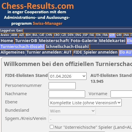
Logged on: Gast
Arabic
ARM
AZE
BIH
BUL
CAT
CHN
CRO
CZE
DEN
ENG
ESP
FAI
FIN
FRA
GER
GRE
INA
I
Home
TurnierDB
Meisterschaft
Foto-Galerie
Meldekartei
El
Turnierschach-Elozahl
Schnellschach-Elozahl
Allgemeines
Turnier anmelden: AUT
FIDE
Spieler anmelden
Elo AU
Willkommen bei den offiziellen Turnierscha
FIDE-Elolisten Stand
AUT-Elolisten Stand
13.945
Personennummer
Nachname
Vorname
Ebene
Bundesland
Spgem./Kreis/Verein
Nur "österreichische" Spieler (Land=A