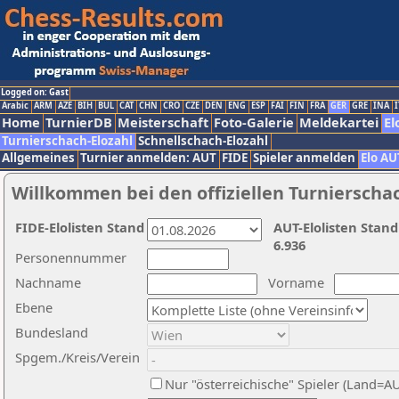
Logged on: Gast
Arabic
ARM
AZE
BIH
BUL
CAT
CHN
CRO
CZE
DEN
ENG
ESP
FAI
FIN
FRA
GER
GRE
INA
I
Home
TurnierDB
Meisterschaft
Foto-Galerie
Meldekartei
El
Turnierschach-Elozahl
Schnellschach-Elozahl
Allgemeines
Turnier anmelden: AUT
FIDE
Spieler anmelden
Elo AU
Willkommen bei den offiziellen Turnierscha
FIDE-Elolisten Stand
AUT-Elolisten Stand
6.936
Personennummer
Nachname
Vorname
Ebene
Bundesland
Spgem./Kreis/Verein
Nur "österreichische" Spieler (Land=A