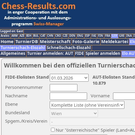
Logged on: Gast
Arabic
ARM
AZE
BIH
BUL
CAT
CHN
CRO
CZE
DEN
ENG
ESP
FAI
FIN
FRA
GER
GRE
INA
I
Home
TurnierDB
Meisterschaft
Foto-Galerie
Meldekartei
El
Turnierschach-Elozahl
Schnellschach-Elozahl
Allgemeines
Turnier anmelden: AUT
FIDE
Spieler anmelden
Elo AU
Willkommen bei den offiziellen Turnierscha
FIDE-Elolisten Stand
AUT-Elolisten Stand
10.879
Personennummer
Nachname
Vorname
Ebene
Bundesland
Spgem./Kreis/Verein
Nur "österreichische" Spieler (Land=A