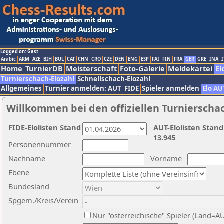
Logged on: Gast
Arabic
ARM
AZE
BIH
BUL
CAT
CHN
CRO
CZE
DEN
ENG
ESP
FAI
FIN
FRA
GER
GRE
INA
I
Home
TurnierDB
Meisterschaft
Foto-Galerie
Meldekartei
El
Turnierschach-Elozahl
Schnellschach-Elozahl
Allgemeines
Turnier anmelden: AUT
FIDE
Spieler anmelden
Elo AU
Willkommen bei den offiziellen Turnierscha
FIDE-Elolisten Stand
AUT-Elolisten Stand
13.945
Personennummer
Nachname
Vorname
Ebene
Bundesland
Spgem./Kreis/Verein
Nur "österreichische" Spieler (Land=A