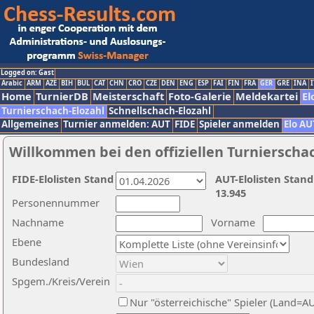
Logged on: Gast
Arabic
ARM
AZE
BIH
BUL
CAT
CHN
CRO
CZE
DEN
ENG
ESP
FAI
FIN
FRA
GER
GRE
INA
I
Home
TurnierDB
Meisterschaft
Foto-Galerie
Meldekartei
El
Turnierschach-Elozahl
Schnellschach-Elozahl
Allgemeines
Turnier anmelden: AUT
FIDE
Spieler anmelden
Elo AU
Willkommen bei den offiziellen Turnierscha
FIDE-Elolisten Stand
AUT-Elolisten Stand
13.945
Personennummer
Nachname
Vorname
Ebene
Bundesland
Spgem./Kreis/Verein
Nur "österreichische" Spieler (Land=A