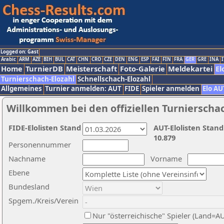
Logged on: Gast
Arabic
ARM
AZE
BIH
BUL
CAT
CHN
CRO
CZE
DEN
ENG
ESP
FAI
FIN
FRA
GER
GRE
INA
I
Home
TurnierDB
Meisterschaft
Foto-Galerie
Meldekartei
El
Turnierschach-Elozahl
Schnellschach-Elozahl
Allgemeines
Turnier anmelden: AUT
FIDE
Spieler anmelden
Elo AU
Willkommen bei den offiziellen Turnierscha
FIDE-Elolisten Stand
AUT-Elolisten Stand
10.879
Personennummer
Nachname
Vorname
Ebene
Bundesland
Spgem./Kreis/Verein
Nur "österreichische" Spieler (Land=A