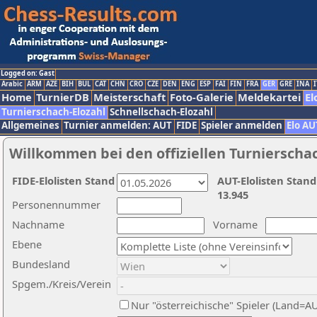
Logged on: Gast
Arabic
ARM
AZE
BIH
BUL
CAT
CHN
CRO
CZE
DEN
ENG
ESP
FAI
FIN
FRA
GER
GRE
INA
I
Home
TurnierDB
Meisterschaft
Foto-Galerie
Meldekartei
El
Turnierschach-Elozahl
Schnellschach-Elozahl
Allgemeines
Turnier anmelden: AUT
FIDE
Spieler anmelden
Elo AU
Willkommen bei den offiziellen Turnierscha
FIDE-Elolisten Stand
AUT-Elolisten Stand
13.945
Personennummer
Nachname
Vorname
Ebene
Bundesland
Spgem./Kreis/Verein
Nur "österreichische" Spieler (Land=A