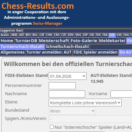
Logged on: Gast
Arabic
ARM
AZE
BIH
BUL
CAT
CHN
CRO
CZE
DEN
ENG
ESP
FAI
FIN
FRA
GER
GRE
INA
I
Home
TurnierDB
Meisterschaft
Foto-Galerie
Meldekartei
El
Turnierschach-Elozahl
Schnellschach-Elozahl
Allgemeines
Turnier anmelden: AUT
FIDE
Spieler anmelden
Elo AU
Willkommen bei den offiziellen Turnierscha
FIDE-Elolisten Stand
AUT-Elolisten Stand
13.945
Personennummer
Nachname
Vorname
Ebene
Bundesland
Spgem./Kreis/Verein
Nur "österreichische" Spieler (Land=A