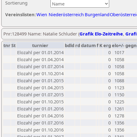
Sortierung
Vereinslisten:
Wien
Niederösterreich
Burgenland
Oberösterrei
Pnr:128499 Name: Natalie Schluder (
Grafik Elo-Zeitreihe
,
Grafi
tnr
St
turnier
bdld
rd
datum
f
K
erg
elo+/-
gegn
Elozahl per 01.01.2014
0
1017
Elozahl per 01.04.2014
0
1058
Elozahl per 01.07.2014
0
1058
Elozahl per 01.10.2014
0
1058
Elozahl per 01.01.2015
0
1088
Elozahl per 01.04.2015
0
1123
Elozahl per 01.07.2015
0
1150
Elozahl per 01.10.2015
0
1225
Elozahl per 01.01.2016
0
1261
Elozahl per 01.04.2016
0
1278
Elozahl per 01.07.2016
0
1356
Elozahl per 01.10.2016
0
1356
Elozahl per 01.01.2017
0
1341