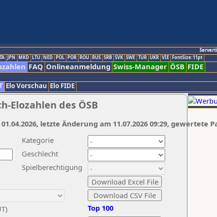
Servert
TA
JPN
MKD
LTU
NED
POL
POR
ROU
RUS
SRB
SVK
SWE
TUR
UKR
VIE
FontSize:11pt
ozahlen
FAQ
Onlineanmeldung
Swiss-Manager
ÖSB
FIDE
T
Elo Vorschau
Elo FIDE
ch-Elozahlen des ÖSB
 01.04.2026, letzte Änderung am 11.07.2026 09:29, gewertete P
Kategorie
Geschlecht
Spielberechtigung
Top 100
UT)