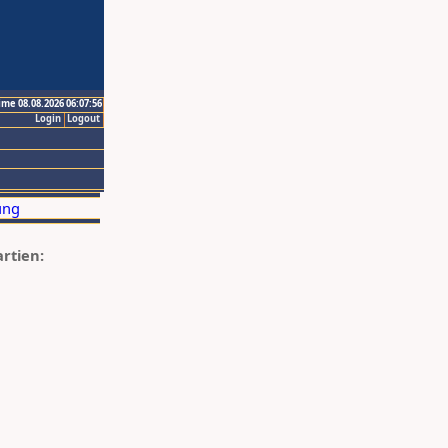
ime 08.08.2026 06:07:56
Login
Logout
artien: