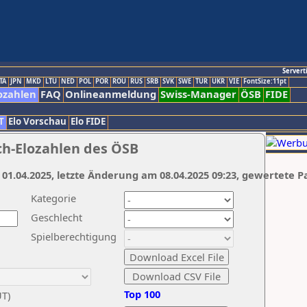
Servert
TA
JPN
MKD
LTU
NED
POL
POR
ROU
RUS
SRB
SVK
SWE
TUR
UKR
VIE
FontSize:11pt
ozahlen
FAQ
Onlineanmeldung
Swiss-Manager
ÖSB
FIDE
T
Elo Vorschau
Elo FIDE
ch-Elozahlen des ÖSB
 01.04.2025, letzte Änderung am 08.04.2025 09:23, gewertete P
Kategorie
Geschlecht
Spielberechtigung
Top 100
UT)