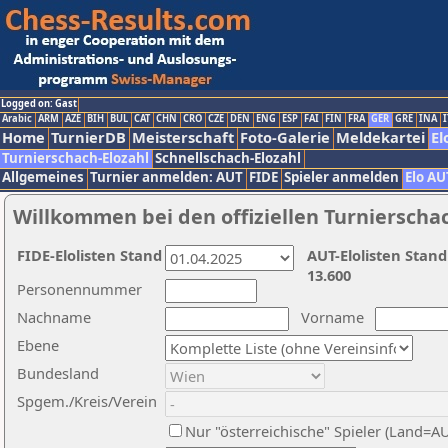
Logged on: Gast
Arabic
ARM
AZE
BIH
BUL
CAT
CHN
CRO
CZE
DEN
ENG
ESP
FAI
FIN
FRA
GER
GRE
INA
I
Home
TurnierDB
Meisterschaft
Foto-Galerie
Meldekartei
El
Turnierschach-Elozahl
Schnellschach-Elozahl
Allgemeines
Turnier anmelden: AUT
FIDE
Spieler anmelden
Elo AU
Willkommen bei den offiziellen Turnierscha
FIDE-Elolisten Stand
AUT-Elolisten Stand
13.600
Personennummer
Nachname
Vorname
Ebene
Bundesland
Spgem./Kreis/Verein
Nur "österreichische" Spieler (Land=A