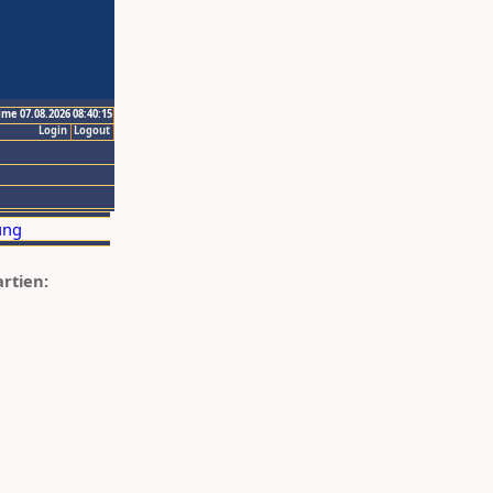
ime 07.08.2026 08:40:15
Login
Logout
artien: