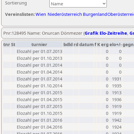
Sortierung
Vereinslisten:
Wien
Niederösterreich
Burgenland
Oberösterrei
Pnr:128495 Name: Onurcan Dönmezer (
Grafik Elo-Zeitreihe
,
Gr
tnr
St
turnier
bdld
rd
datum
f
K
erg
elo+/-
gegn
Elozahl per 01.07.2013
0
0
Elozahl per 01.10.2013
0
0
Elozahl per 01.01.2014
0
0
Elozahl per 01.04.2014
0
0
Elozahl per 01.07.2014
0
1931
Elozahl per 01.10.2014
0
1935
Elozahl per 01.01.2015
0
1913
Elozahl per 01.04.2015
0
1936
Elozahl per 01.07.2015
0
1919
Elozahl per 01.10.2015
0
1919
Elozahl per 01.01.2016
0
1942
Elozahl per 01.04.2016
0
1924
Elozahl per 01.07.2016
0
1924