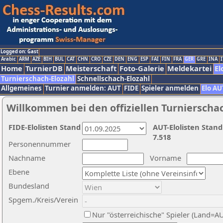
Logged on: Gast
Arabic
ARM
AZE
BIH
BUL
CAT
CHN
CRO
CZE
DEN
ENG
ESP
FAI
FIN
FRA
GER
GRE
INA
I
Home
TurnierDB
Meisterschaft
Foto-Galerie
Meldekartei
El
Turnierschach-Elozahl
Schnellschach-Elozahl
Allgemeines
Turnier anmelden: AUT
FIDE
Spieler anmelden
Elo AU
Willkommen bei den offiziellen Turnierscha
FIDE-Elolisten Stand
AUT-Elolisten Stand
7.518
Personennummer
Nachname
Vorname
Ebene
Bundesland
Spgem./Kreis/Verein
Nur "österreichische" Spieler (Land=A