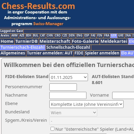
Logged on: Gast
Arabic
ARM
AZE
BIH
BUL
CAT
CHN
CRO
CZE
DEN
ENG
ESP
FAI
FIN
FRA
GER
GRE
INA
I
Home
TurnierDB
Meisterschaft
Foto-Galerie
Meldekartei
El
Turnierschach-Elozahl
Schnellschach-Elozahl
Allgemeines
Turnier anmelden: AUT
FIDE
Spieler anmelden
Elo AU
Willkommen bei den offiziellen Turnierscha
FIDE-Elolisten Stand
AUT-Elolisten Stand
8.601
Personennummer
Nachname
Vorname
Ebene
Bundesland
Spgem./Kreis/Verein
Nur "österreichische" Spieler (Land=A