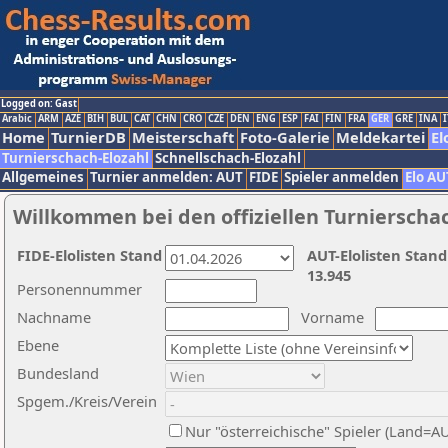
Logged on: Gast
Arabic
ARM
AZE
BIH
BUL
CAT
CHN
CRO
CZE
DEN
ENG
ESP
FAI
FIN
FRA
GER
GRE
INA
I
Home
TurnierDB
Meisterschaft
Foto-Galerie
Meldekartei
El
Turnierschach-Elozahl
Schnellschach-Elozahl
Allgemeines
Turnier anmelden: AUT
FIDE
Spieler anmelden
Elo AU
Willkommen bei den offiziellen Turnierscha
FIDE-Elolisten Stand
AUT-Elolisten Stand
13.945
Personennummer
Nachname
Vorname
Ebene
Bundesland
Spgem./Kreis/Verein
Nur "österreichische" Spieler (Land=A