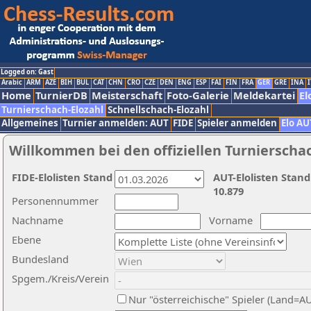
Logged on: Gast
Arabic
ARM
AZE
BIH
BUL
CAT
CHN
CRO
CZE
DEN
ENG
ESP
FAI
FIN
FRA
GER
GRE
INA
I
Home
TurnierDB
Meisterschaft
Foto-Galerie
Meldekartei
El
Turnierschach-Elozahl
Schnellschach-Elozahl
Allgemeines
Turnier anmelden: AUT
FIDE
Spieler anmelden
Elo AU
Willkommen bei den offiziellen Turnierscha
FIDE-Elolisten Stand
AUT-Elolisten Stand
10.879
Personennummer
Nachname
Vorname
Ebene
Bundesland
Spgem./Kreis/Verein
Nur "österreichische" Spieler (Land=A