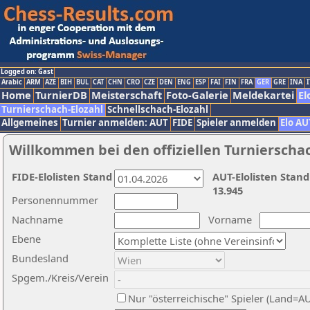
Logged on: Gast
Arabic
ARM
AZE
BIH
BUL
CAT
CHN
CRO
CZE
DEN
ENG
ESP
FAI
FIN
FRA
GER
GRE
INA
I
Home
TurnierDB
Meisterschaft
Foto-Galerie
Meldekartei
El
Turnierschach-Elozahl
Schnellschach-Elozahl
Allgemeines
Turnier anmelden: AUT
FIDE
Spieler anmelden
Elo AU
Willkommen bei den offiziellen Turnierscha
FIDE-Elolisten Stand
AUT-Elolisten Stand
13.945
Personennummer
Nachname
Vorname
Ebene
Bundesland
Spgem./Kreis/Verein
Nur "österreichische" Spieler (Land=A