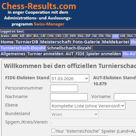
Logged on: Gast
Arabic
ARM
AZE
BIH
BUL
CAT
CHN
CRO
CZE
DEN
ENG
ESP
FAI
FIN
FRA
GER
GRE
INA
I
Home
TurnierDB
Meisterschaft
Foto-Galerie
Meldekartei
El
Turnierschach-Elozahl
Schnellschach-Elozahl
Allgemeines
Turnier anmelden: AUT
FIDE
Spieler anmelden
Elo AU
Willkommen bei den offiziellen Turnierscha
FIDE-Elolisten Stand
AUT-Elolisten Stand
10.879
Personennummer
Nachname
Vorname
Ebene
Bundesland
Spgem./Kreis/Verein
Nur "österreichische" Spieler (Land=A