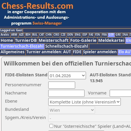
Logged on: Gast
Arabic
ARM
AZE
BIH
BUL
CAT
CHN
CRO
CZE
DEN
ENG
ESP
FAI
FIN
FRA
GER
GRE
INA
I
Home
TurnierDB
Meisterschaft
Foto-Galerie
Meldekartei
El
Turnierschach-Elozahl
Schnellschach-Elozahl
Allgemeines
Turnier anmelden: AUT
FIDE
Spieler anmelden
Elo AU
Willkommen bei den offiziellen Turnierscha
FIDE-Elolisten Stand
AUT-Elolisten Stand
13.945
Personennummer
Nachname
Vorname
Ebene
Bundesland
Spgem./Kreis/Verein
Nur "österreichische" Spieler (Land=A