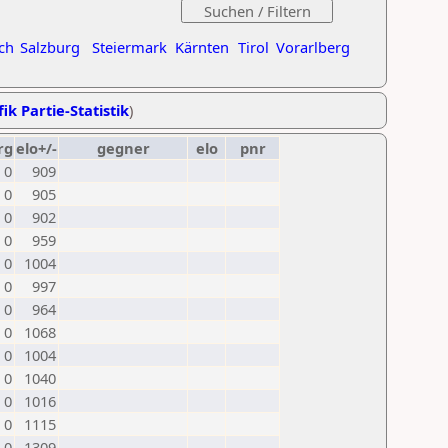
ch
Salzburg
Steiermark
Kärnten
Tirol
Vorarlberg
ik Partie-Statistik
)
rg
elo+/-
gegner
elo
pnr
0
909
0
905
0
902
0
959
0
1004
0
997
0
964
0
1068
0
1004
0
1040
0
1016
0
1115
0
1309