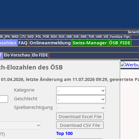
Servert
TA
JPN
MKD
LTU
NED
POL
POR
ROU
RUS
SRB
SVK
SWE
TUR
UKR
VIE
FontSize:11pt
ozahlen
FAQ
Onlineanmeldung
Swiss-Manager
ÖSB
FIDE
T
Elo Vorschau
Elo FIDE
ch-Elozahlen des ÖSB
 01.04.2026, letzte Änderung am 11.07.2026 09:29, gewertete P
Kategorie
Geschlecht
Spielberechtigung
Top 100
UT)