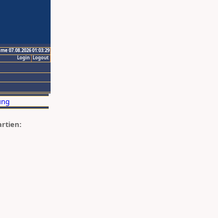
ime 07.08.2026 01:03:29
Login
Logout
artien: