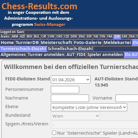
Logged on: Gast
Arabic
ARM
AZE
BIH
BUL
CAT
CHN
CRO
CZE
DEN
ENG
ESP
FAI
FIN
FRA
GER
GRE
INA
I
Home
TurnierDB
Meisterschaft
Foto-Galerie
Meldekartei
El
Turnierschach-Elozahl
Schnellschach-Elozahl
Allgemeines
Turnier anmelden: AUT
FIDE
Spieler anmelden
Elo AU
Willkommen bei den offiziellen Turnierscha
FIDE-Elolisten Stand
AUT-Elolisten Stand
13.945
Personennummer
Nachname
Vorname
Ebene
Bundesland
Spgem./Kreis/Verein
Nur "österreichische" Spieler (Land=A