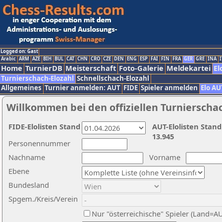
Logged on: Gast
Arabic
ARM
AZE
BIH
BUL
CAT
CHN
CRO
CZE
DEN
ENG
ESP
FAI
FIN
FRA
GER
GRE
INA
I
Home
TurnierDB
Meisterschaft
Foto-Galerie
Meldekartei
El
Turnierschach-Elozahl
Schnellschach-Elozahl
Allgemeines
Turnier anmelden: AUT
FIDE
Spieler anmelden
Elo AU
Willkommen bei den offiziellen Turnierscha
FIDE-Elolisten Stand
AUT-Elolisten Stand
13.945
Personennummer
Nachname
Vorname
Ebene
Bundesland
Spgem./Kreis/Verein
Nur "österreichische" Spieler (Land=A