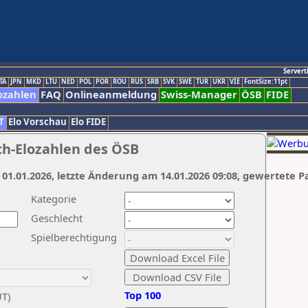
Servert
TA
JPN
MKD
LTU
NED
POL
POR
ROU
RUS
SRB
SVK
SWE
TUR
UKR
VIE
FontSize:11pt
ozahlen
FAQ
Onlineanmeldung
Swiss-Manager
ÖSB
FIDE
T
Elo Vorschau
Elo FIDE
ch-Elozahlen des ÖSB
 01.01.2026, letzte Änderung am 14.01.2026 09:08, gewertete P
Kategorie
Geschlecht
Spielberechtigung
Top 100
UT)