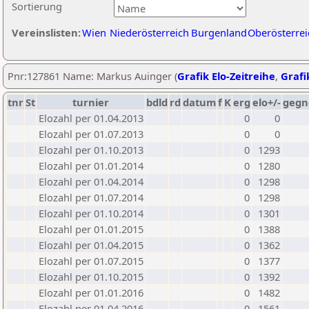
Sortierung
Vereinslisten:
Wien
Niederösterreich
Burgenland
Oberösterrei
Pnr:127861 Name: Markus Auinger (
Grafik Elo-Zeitreihe
,
Grafi
tnr
St
turnier
bdld
rd
datum
f
K
erg
elo+/-
gegn
Elozahl per 01.04.2013
0
0
Elozahl per 01.07.2013
0
0
Elozahl per 01.10.2013
0
1293
Elozahl per 01.01.2014
0
1280
Elozahl per 01.04.2014
0
1298
Elozahl per 01.07.2014
0
1298
Elozahl per 01.10.2014
0
1301
Elozahl per 01.01.2015
0
1388
Elozahl per 01.04.2015
0
1362
Elozahl per 01.07.2015
0
1377
Elozahl per 01.10.2015
0
1392
Elozahl per 01.01.2016
0
1482
Elozahl per 01.04.2016
0
1561