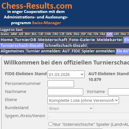
Logged on: Gast
Arabic
ARM
AZE
BIH
BUL
CAT
CHN
CRO
CZE
DEN
ENG
ESP
FAI
FIN
FRA
GER
GRE
INA
I
Home
TurnierDB
Meisterschaft
Foto-Galerie
Meldekartei
El
Turnierschach-Elozahl
Schnellschach-Elozahl
Allgemeines
Turnier anmelden: AUT
FIDE
Spieler anmelden
Elo AU
Willkommen bei den offiziellen Turnierscha
FIDE-Elolisten Stand
AUT-Elolisten Stand
10.879
Personennummer
Nachname
Vorname
Ebene
Bundesland
Spgem./Kreis/Verein
Nur "österreichische" Spieler (Land=A