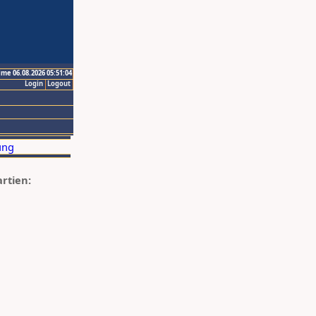
ime 06.08.2026 05:51:04
Login
Logout
artien: