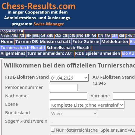
Logged on: Gast
Arabic
ARM
AZE
BIH
BUL
CAT
CHN
CRO
CZE
DEN
ENG
ESP
FAI
FIN
FRA
GER
GRE
INA
I
Home
TurnierDB
Meisterschaft
Foto-Galerie
Meldekartei
El
Turnierschach-Elozahl
Schnellschach-Elozahl
Allgemeines
Turnier anmelden: AUT
FIDE
Spieler anmelden
Elo AU
Willkommen bei den offiziellen Turnierscha
FIDE-Elolisten Stand
AUT-Elolisten Stand
13.945
Personennummer
Nachname
Vorname
Ebene
Bundesland
Spgem./Kreis/Verein
Nur "österreichische" Spieler (Land=A