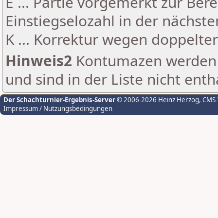
E ... Partie vorgemerkt zur Be
Einstiegselozahl in der nächst
K ... Korrektur wegen doppelt
Hinweis2
Kontumazen werden g
und sind in der Liste nicht enth
Der Schachturnier-Ergebnis-Server
© 2006-2026 Heinz Herzog
, CMS
Impressum / Nutzungsbedingungen