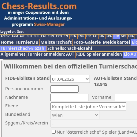
Logged on: Gast
Arabic
ARM
AZE
BIH
BUL
CAT
CHN
CRO
CZE
DEN
ENG
ESP
FAI
FIN
FRA
GER
GRE
INA
I
Home
TurnierDB
Meisterschaft
Foto-Galerie
Meldekartei
El
Turnierschach-Elozahl
Schnellschach-Elozahl
Allgemeines
Turnier anmelden: AUT
FIDE
Spieler anmelden
Elo AU
Willkommen bei den offiziellen Turnierscha
FIDE-Elolisten Stand
AUT-Elolisten Stand
13.945
Personennummer
Nachname
Vorname
Ebene
Bundesland
Spgem./Kreis/Verein
Nur "österreichische" Spieler (Land=A