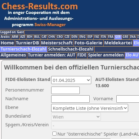
Logged on: Gast
Arabic
ARM
AZE
BIH
BUL
CAT
CHN
CRO
CZE
DEN
ENG
ESP
FAI
FIN
FRA
GER
GRE
INA
I
Home
TurnierDB
Meisterschaft
Foto-Galerie
Meldekartei
El
Turnierschach-Elozahl
Schnellschach-Elozahl
Allgemeines
Turnier anmelden: AUT
FIDE
Spieler anmelden
Elo AU
Willkommen bei den offiziellen Turnierscha
FIDE-Elolisten Stand
AUT-Elolisten Stand
13.600
Personennummer
Nachname
Vorname
Ebene
Bundesland
Spgem./Kreis/Verein
Nur "österreichische" Spieler (Land=A