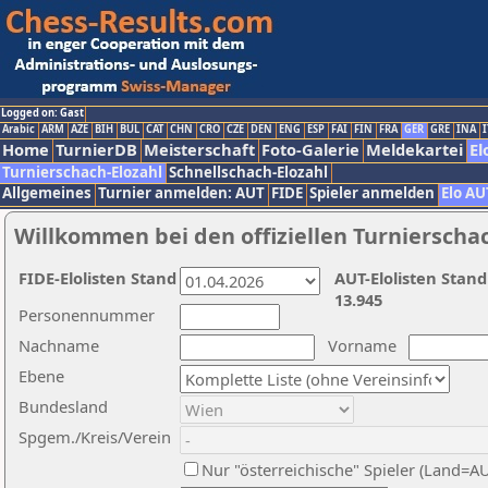
Logged on: Gast
Arabic
ARM
AZE
BIH
BUL
CAT
CHN
CRO
CZE
DEN
ENG
ESP
FAI
FIN
FRA
GER
GRE
INA
I
Home
TurnierDB
Meisterschaft
Foto-Galerie
Meldekartei
El
Turnierschach-Elozahl
Schnellschach-Elozahl
Allgemeines
Turnier anmelden: AUT
FIDE
Spieler anmelden
Elo AU
Willkommen bei den offiziellen Turnierscha
FIDE-Elolisten Stand
AUT-Elolisten Stand
13.945
Personennummer
Nachname
Vorname
Ebene
Bundesland
Spgem./Kreis/Verein
Nur "österreichische" Spieler (Land=A