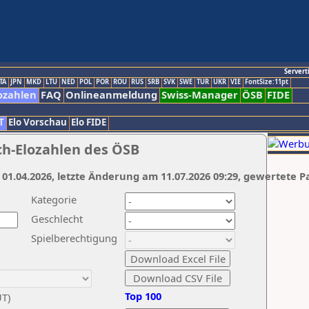
Servert
TA
JPN
MKD
LTU
NED
POL
POR
ROU
RUS
SRB
SVK
SWE
TUR
UKR
VIE
FontSize:11pt
ozahlen
FAQ
Onlineanmeldung
Swiss-Manager
ÖSB
FIDE
T
Elo Vorschau
Elo FIDE
ch-Elozahlen des ÖSB
 01.04.2026, letzte Änderung am 11.07.2026 09:29, gewertete P
Kategorie
Geschlecht
Spielberechtigung
Top 100
UT)