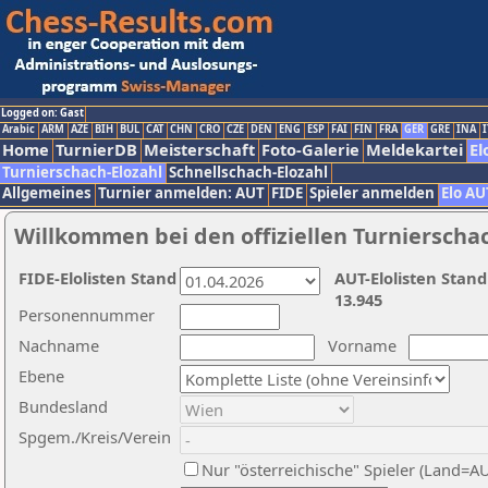
Logged on: Gast
Arabic
ARM
AZE
BIH
BUL
CAT
CHN
CRO
CZE
DEN
ENG
ESP
FAI
FIN
FRA
GER
GRE
INA
I
Home
TurnierDB
Meisterschaft
Foto-Galerie
Meldekartei
El
Turnierschach-Elozahl
Schnellschach-Elozahl
Allgemeines
Turnier anmelden: AUT
FIDE
Spieler anmelden
Elo AU
Willkommen bei den offiziellen Turnierscha
FIDE-Elolisten Stand
AUT-Elolisten Stand
13.945
Personennummer
Nachname
Vorname
Ebene
Bundesland
Spgem./Kreis/Verein
Nur "österreichische" Spieler (Land=A