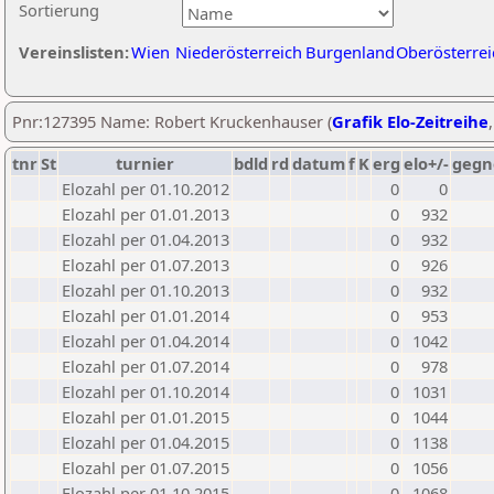
Sortierung
Vereinslisten:
Wien
Niederösterreich
Burgenland
Oberösterrei
Pnr:127395 Name: Robert Kruckenhauser (
Grafik Elo-Zeitreihe
tnr
St
turnier
bdld
rd
datum
f
K
erg
elo+/-
gegn
Elozahl per 01.10.2012
0
0
Elozahl per 01.01.2013
0
932
Elozahl per 01.04.2013
0
932
Elozahl per 01.07.2013
0
926
Elozahl per 01.10.2013
0
932
Elozahl per 01.01.2014
0
953
Elozahl per 01.04.2014
0
1042
Elozahl per 01.07.2014
0
978
Elozahl per 01.10.2014
0
1031
Elozahl per 01.01.2015
0
1044
Elozahl per 01.04.2015
0
1138
Elozahl per 01.07.2015
0
1056
Elozahl per 01.10.2015
0
1068