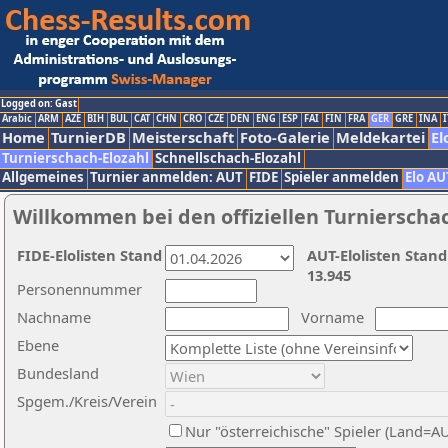
Logged on: Gast
Arabic
ARM
AZE
BIH
BUL
CAT
CHN
CRO
CZE
DEN
ENG
ESP
FAI
FIN
FRA
GER
GRE
INA
I
Home
TurnierDB
Meisterschaft
Foto-Galerie
Meldekartei
El
Turnierschach-Elozahl
Schnellschach-Elozahl
Allgemeines
Turnier anmelden: AUT
FIDE
Spieler anmelden
Elo AU
Willkommen bei den offiziellen Turnierscha
FIDE-Elolisten Stand
AUT-Elolisten Stand
13.945
Personennummer
Nachname
Vorname
Ebene
Bundesland
Spgem./Kreis/Verein
Nur "österreichische" Spieler (Land=A