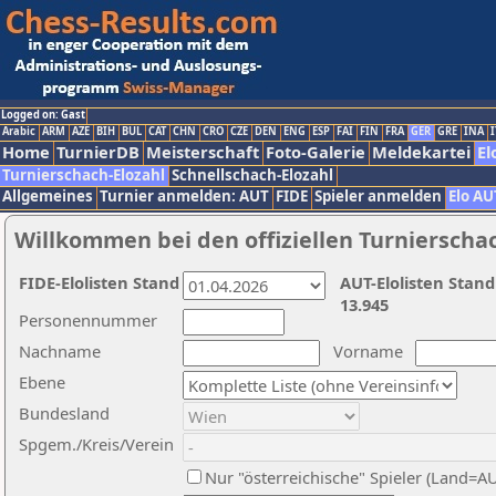
Logged on: Gast
Arabic
ARM
AZE
BIH
BUL
CAT
CHN
CRO
CZE
DEN
ENG
ESP
FAI
FIN
FRA
GER
GRE
INA
I
Home
TurnierDB
Meisterschaft
Foto-Galerie
Meldekartei
El
Turnierschach-Elozahl
Schnellschach-Elozahl
Allgemeines
Turnier anmelden: AUT
FIDE
Spieler anmelden
Elo AU
Willkommen bei den offiziellen Turnierscha
FIDE-Elolisten Stand
AUT-Elolisten Stand
13.945
Personennummer
Nachname
Vorname
Ebene
Bundesland
Spgem./Kreis/Verein
Nur "österreichische" Spieler (Land=A