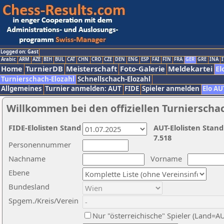
Logged on: Gast
Arabic
ARM
AZE
BIH
BUL
CAT
CHN
CRO
CZE
DEN
ENG
ESP
FAI
FIN
FRA
GER
GRE
INA
I
Home
TurnierDB
Meisterschaft
Foto-Galerie
Meldekartei
El
Turnierschach-Elozahl
Schnellschach-Elozahl
Allgemeines
Turnier anmelden: AUT
FIDE
Spieler anmelden
Elo AU
Willkommen bei den offiziellen Turnierscha
FIDE-Elolisten Stand
AUT-Elolisten Stand
7.518
Personennummer
Nachname
Vorname
Ebene
Bundesland
Spgem./Kreis/Verein
Nur "österreichische" Spieler (Land=A