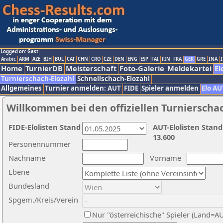
Logged on: Gast
Arabic
ARM
AZE
BIH
BUL
CAT
CHN
CRO
CZE
DEN
ENG
ESP
FAI
FIN
FRA
GER
GRE
INA
I
Home
TurnierDB
Meisterschaft
Foto-Galerie
Meldekartei
El
Turnierschach-Elozahl
Schnellschach-Elozahl
Allgemeines
Turnier anmelden: AUT
FIDE
Spieler anmelden
Elo AU
Willkommen bei den offiziellen Turnierscha
FIDE-Elolisten Stand
AUT-Elolisten Stand
13.600
Personennummer
Nachname
Vorname
Ebene
Bundesland
Spgem./Kreis/Verein
Nur "österreichische" Spieler (Land=A