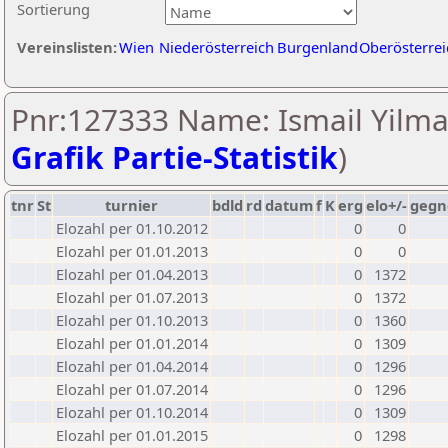
Sortierung
Vereinslisten:
Wien
Niederösterreich
Burgenland
Oberösterrei
Pnr:127333 Name: Ismail Yilma
Grafik Partie-Statistik
)
tnr
St
turnier
bdld
rd
datum
f
K
erg
elo+/-
gegn
Elozahl per 01.10.2012
0
0
Elozahl per 01.01.2013
0
0
Elozahl per 01.04.2013
0
1372
Elozahl per 01.07.2013
0
1372
Elozahl per 01.10.2013
0
1360
Elozahl per 01.01.2014
0
1309
Elozahl per 01.04.2014
0
1296
Elozahl per 01.07.2014
0
1296
Elozahl per 01.10.2014
0
1309
Elozahl per 01.01.2015
0
1298