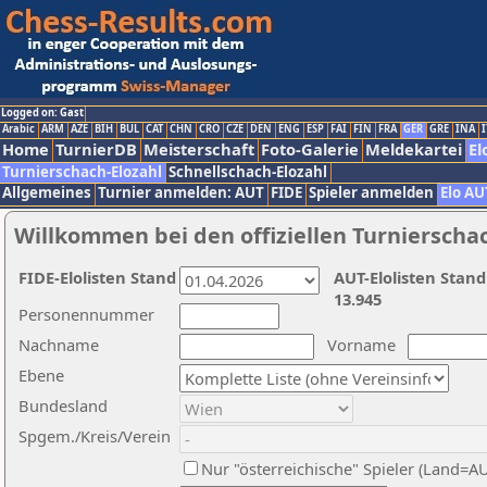
Logged on: Gast
Arabic
ARM
AZE
BIH
BUL
CAT
CHN
CRO
CZE
DEN
ENG
ESP
FAI
FIN
FRA
GER
GRE
INA
I
Home
TurnierDB
Meisterschaft
Foto-Galerie
Meldekartei
El
Turnierschach-Elozahl
Schnellschach-Elozahl
Allgemeines
Turnier anmelden: AUT
FIDE
Spieler anmelden
Elo AU
Willkommen bei den offiziellen Turnierscha
FIDE-Elolisten Stand
AUT-Elolisten Stand
13.945
Personennummer
Nachname
Vorname
Ebene
Bundesland
Spgem./Kreis/Verein
Nur "österreichische" Spieler (Land=A