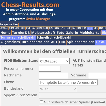
Logged on: Gast
Arabic
ARM
AZE
BIH
BUL
CAT
CHN
CRO
CZE
DEN
ENG
ESP
FAI
FIN
FRA
GER
GRE
INA
I
Home
TurnierDB
Meisterschaft
Foto-Galerie
Meldekartei
El
Turnierschach-Elozahl
Schnellschach-Elozahl
Allgemeines
Turnier anmelden: AUT
FIDE
Spieler anmelden
Elo AU
Willkommen bei den offiziellen Turnierscha
FIDE-Elolisten Stand
AUT-Elolisten Stand
13.945
Personennummer
Nachname
Vorname
Ebene
Bundesland
Spgem./Kreis/Verein
Nur "österreichische" Spieler (Land=A